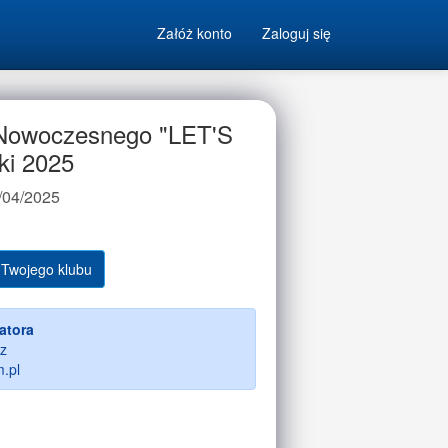
Załóż konto
Zaloguj się
a Nowoczesnego "LET'S
i 2025
/04/2025
 Twojego klubu
atora
z
.pl