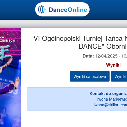
VI Ogólnopolski Turniej Tańc
DANCE" Obornik
Data:
12/04/2025 - 13
Wyniki
Wyniki całościowe
Wyniki
Kontakt do organiz
Iwona Markiewic
iwona@skillart.com