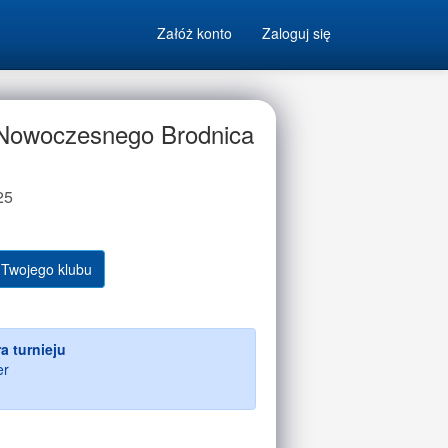
Załóż konto
Zaloguj się
a Nowoczesnego Brodnica
25
 Twojego klubu
a turnieju
er