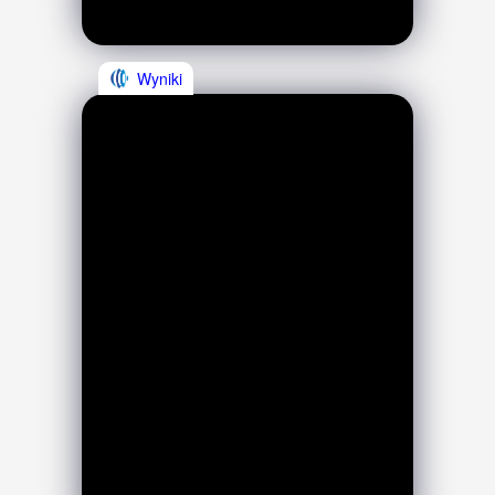
Wyniki