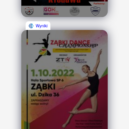
Wyniki