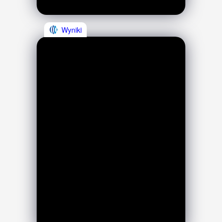
Wyniki