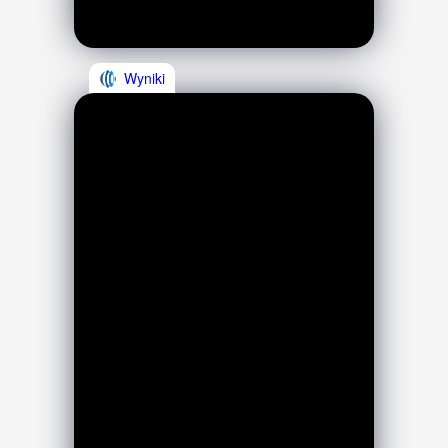
Wyniki