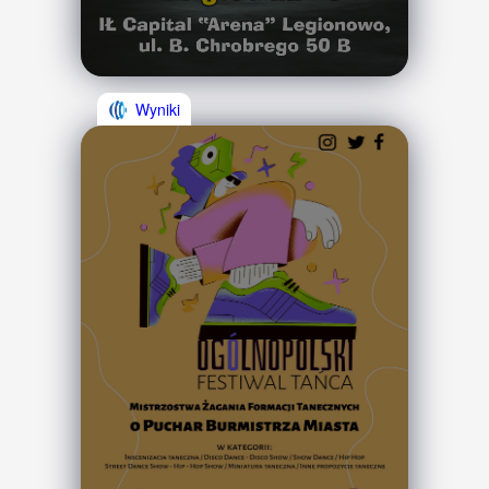
Wyniki