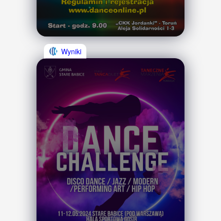
Wyniki