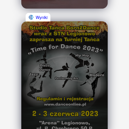
Wyniki