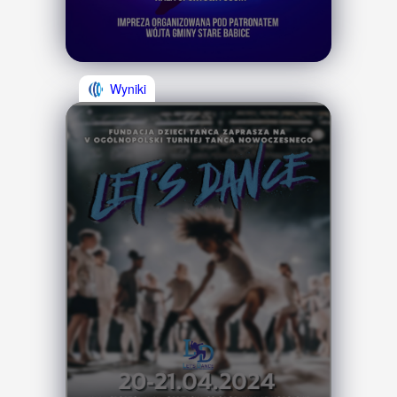
Wyniki