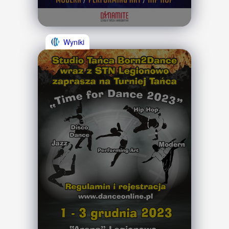
Wyniki