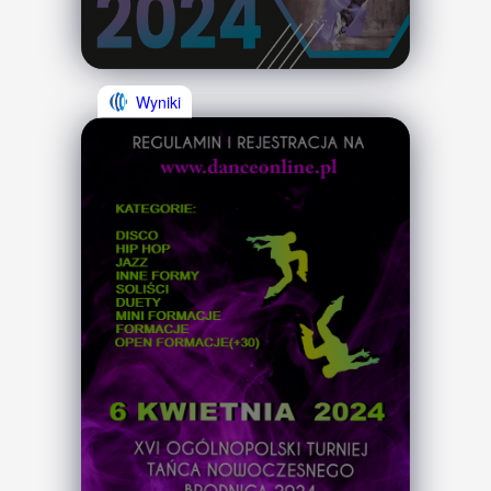
Wyniki